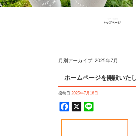
月別アーカイブ:
2025年7月
ホームページを開設いた
投稿日
2025年7月18日
F
X
Li
a
n
c
e
e